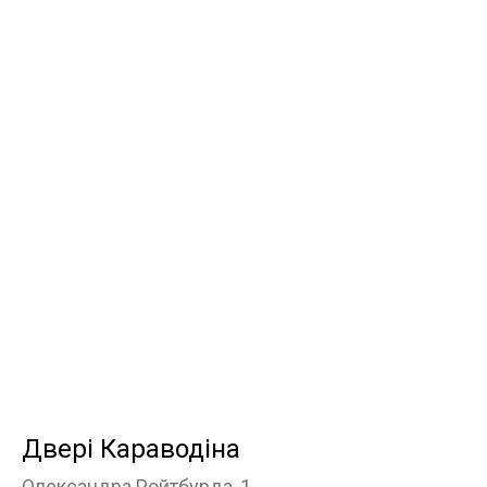
Двері Караводіна
Олександра Ройтбурда, 1