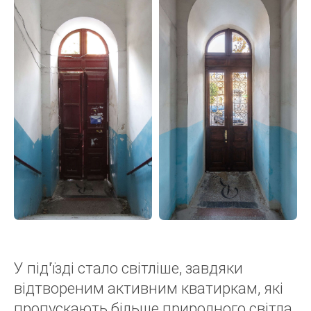
У під'їзді стало світліше, завдяки
відтвореним активним кватиркам, які
пропускають більше природного світла