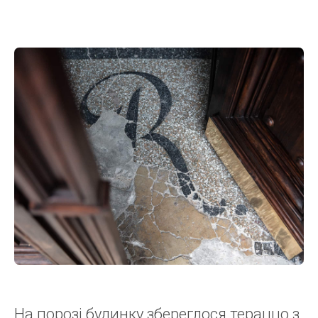
На порозі будинку збереглося тераццо з