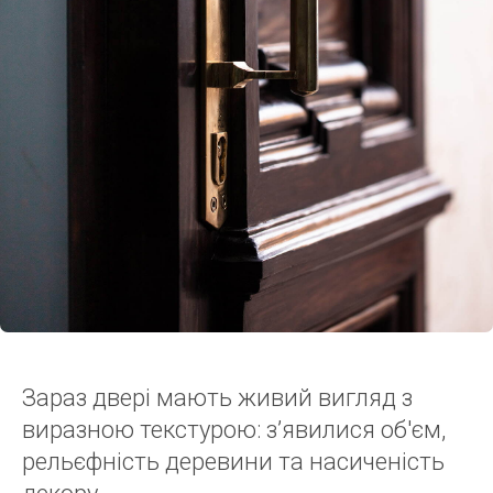
Зараз двері мають живий вигляд з
виразною текстурою: з’явилися об'єм,
рельєфність деревини та насиченість