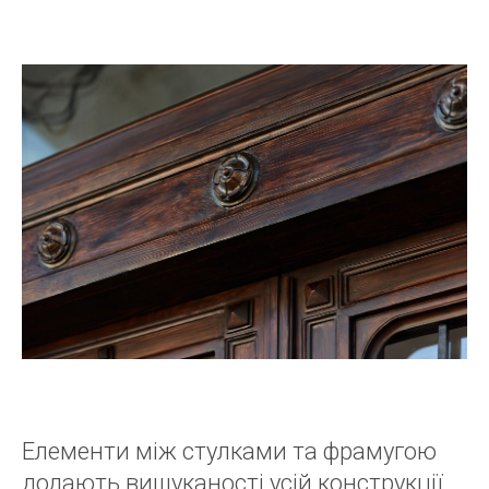
Елементи між стулками та фрамугою
додають вишуканості усій конструкції,