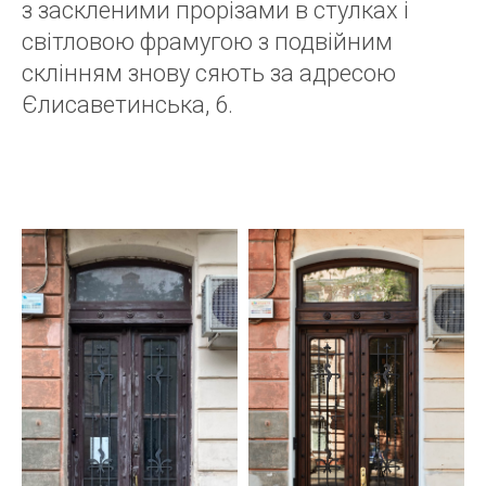
з заскленими прорізами в стулках і
світловою фрамугою з подвійним
склінням знову сяють за адресою
Єлисаветинська, 6.