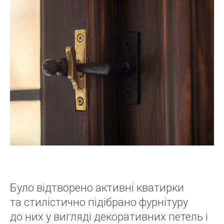
Було відтворено активні кватирки
та стилістично підібрано фурнітуру
до них у вигляді декоративних петель і