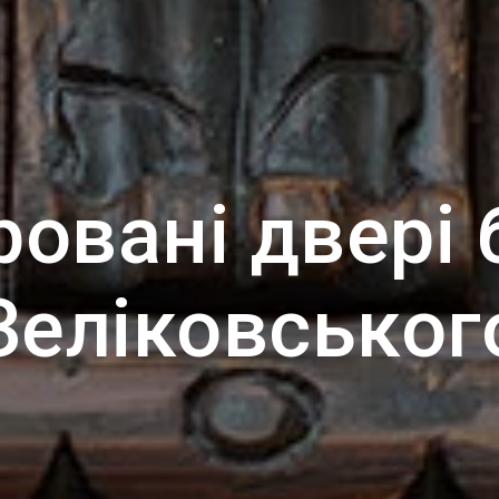
ровані двері 
Зеліковськог