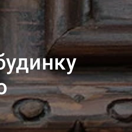
будинку
о