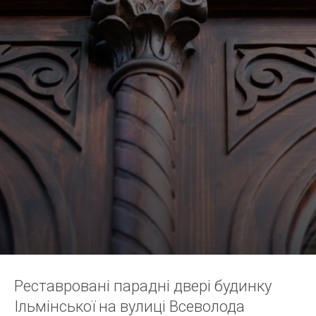
Реставровані парадні двері будинку
Ільмінської на вулиці Всеволода