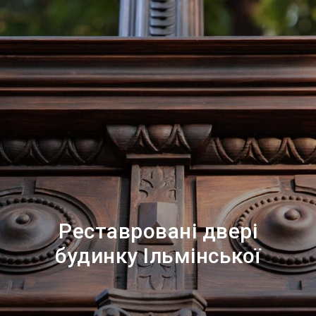
Реставровані двері
будинку Ільмінської